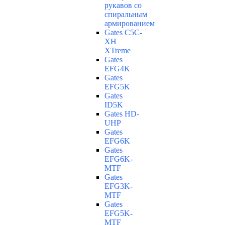
рукавов со
спиральным
армированием
Gates C5C-
XH
XTreme
Gates
EFG4K
Gates
EFG5K
Gates
ID5K
Gates HD-
UHP
Gates
EFG6K
Gates
EFG6K-
MTF
Gates
EFG3K-
MTF
Gates
EFG5K-
MTF