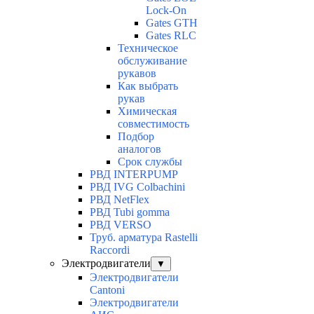
Lock-On
Gates GTH
Gates RLC
Техническое
обслуживание
рукавов
Как выбрать
рукав
Химическая
совместимость
Подбор
аналогов
Срок службы
РВД INTERPUMP
РВД IVG Colbachini
РВД NetFlex
РВД Tubi gomma
РВД VERSO
Труб. арматура Rastelli
Raccordi
Электродвигатели
▼
Электродвигатели
Cantoni
Электродвигатели