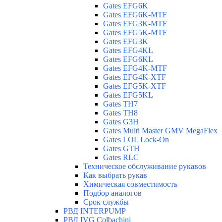
Gates EFG6K
Gates EFG6K-MTF
Gates EFG3K-MTF
Gates EFG5K-MTF
Gates EFG3K
Gates EFG4KL
Gates EFG6KL
Gates EFG4K-MTF
Gates EFG4K-XTF
Gates EFG5K-XTF
Gates EFG5KL
Gates TH7
Gates TH8
Gates G3H
Gates Multi Master GMV MegaFlex
Gates LOL Lock-On
Gates GTH
Gates RLC
Техническое обслуживание рукавов
Как выбрать рукав
Химическая совместимость
Подбор аналогов
Срок службы
РВД INTERPUMP
РВД IVG Colbachini