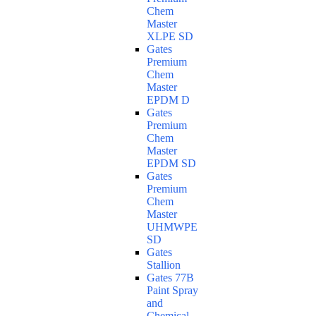
Chem
Master
XLPE SD
Gates
Premium
Chem
Master
EPDM D
Gates
Premium
Chem
Master
EPDM SD
Gates
Premium
Chem
Master
UHMWPE
SD
Gates
Stallion
Gates 77B
Paint Spray
and
Chemical