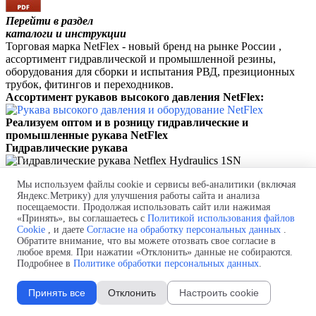
Перейти в раздел
каталоги и инструкции
Торговая марка NetFlex - новый бренд на рынке России ,
ассортимент гидравлической и промышленной резины,
оборудования для сборки и испытания РВД, презиционных
трубок, фитингов и переходников.
Ассортимент рукавов высокого давления NetFlex:
Реализуем оптом и в розницу гидравлические и
промышленные рукава
NetFlex
Гидравлические рукава
NetFlex
Hydraulics 1SN|2SN
Мы используем файлы cookie и сервисы веб-аналитики (включая
Яндекс.Метрику) для улучшения работы сайта и анализа
NetFlex
Agro SAE 100 R17
посещаемости. Продолжая использовать сайт или нажимая
«Принять», вы соглашаетесь с
Политикой использования файлов
NetFlex
Expert SAE 100 R15
Cookie
, и даете
Согласие на обработку персональных данных
.
Обратите внимание, что вы можете отозвать свое согласие в
любое время. При нажатии «Отклонить» данные не собираются.
NetFlex
Arctika -55⁰C 1SN|2SN
Подробнее в
Политике обработки персональных данных
.
NetFlex
Arctika -55⁰C 4SP|4SH
Принять все
Отклонить
Настроить cookie
NetFlex
Hydraulics 4SP|4SH