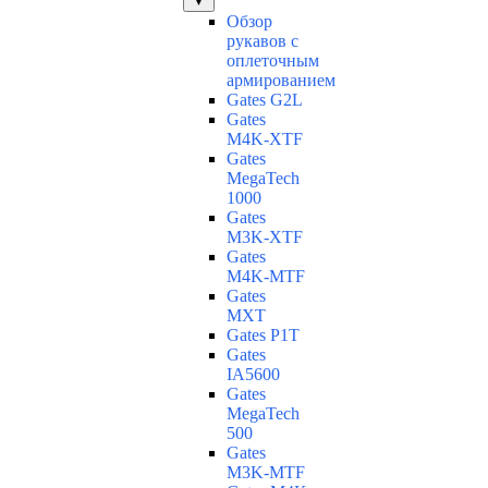
▼
Обзор
рукавов с
оплеточным
армированием
Gates G2L
Gates
M4K-XTF
Gates
MegaTech
1000
Gates
M3K-XTF
Gates
M4K-MTF
Gates
MXT
Gates P1T
Gates
IA5600
Gates
MegaTech
500
Gates
M3K-MTF