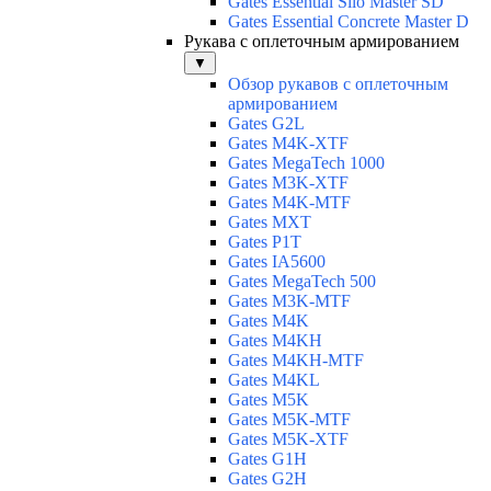
Gates Essential Silo Master SD
Gates Essential Concrete Master D
Рукава с оплеточным армированием
▼
Обзор рукавов с оплеточным
армированием
Gates G2L
Gates M4K-XTF
Gates MegaTech 1000
Gates M3K-XTF
Gates M4K-MTF
Gates MXT
Gates P1T
Gates IA5600
Gates MegaTech 500
Gates M3K-MTF
Gates M4K
Gates M4KH
Gates M4KH-MTF
Gates M4KL
Gates M5K
Gates M5K-MTF
Gates M5K-XTF
Gates G1H
Gates G2H