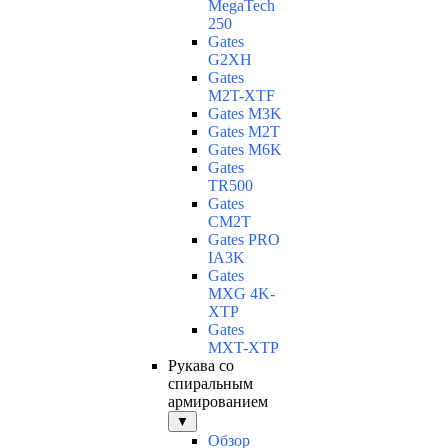
MegaTech
250
Gates
G2XH
Gates
M2T-XTF
Gates M3K
Gates M2T
Gates M6K
Gates
TR500
Gates
CM2T
Gates PRO
IA3K
Gates
MXG 4K-
XTP
Gates
MXT-XTP
Рукава со
спиральным
армированием
▼
Обзор