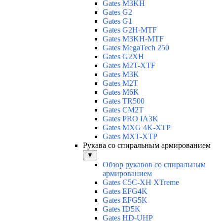
Gates M3KH
Gates G2
Gates G1
Gates G2H-MTF
Gates M3KH-MTF
Gates MegaTech 250
Gates G2XH
Gates M2T-XTF
Gates M3K
Gates M2T
Gates M6K
Gates TR500
Gates CM2T
Gates PRO IA3K
Gates MXG 4K-XTP
Gates MXT-XTP
Рукава со спиральным армированием
▼
Обзор рукавов со спиральным
армированием
Gates C5C-XH XTreme
Gates EFG4K
Gates EFG5K
Gates ID5K
Gates HD-UHP